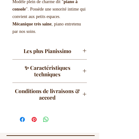
Modèle plein de charme dit "
piano à
console
". Possède une sonorité intime qui
convient aux petits espaces.
Mécanique très saine
, piano entretenu
par nos soins.
Les plus Pianissimo
Pianissimo
révise intégralement
✨ Caractéristiques
tous les instruments vendus
techniques
d'occasion. Sur ce piano, nous
avons notamment effectuté :
Marque
: Yamaha
Conditions de livraisons &
L'Accord
Modèle
: MH-2
accord
La révision complète
Origine
: Made in Japan
mécanique & clavier
(fabrication japonaise)
Ce piano est disponible
dans
L'harmonisation
Type
: Piano à console (droit
notre magasin à Aix-les-Bains
d'expression)
en Savoie.
Format
: Console - hauteur
Tarifs : livraison comprise (sous
réduite