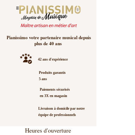
conditions).
Remise de 50% sur
État
: Occasion - Excellent
le premier accord.
état
Nombre de touches
: 88
touches (clavier complet)
Pédales
: 3 pédales standard
Pianissimo votre partenaire musical depuis
Sonorité
: Intime, chaleureuse
plus de 40 ans
et équilibrée
Mécanique
: Yamaha
42 ans d'expérience
japonaise, précise et fiable
Finition
: Meuble élégant
Produits garantis
(détails à confirmer en
5 ans
magasin)
Paiements sécurisés
en 3X en magasin
Le Yamaha MH-2 offre une
sonorité caractéristique des
Livraison à domicile par notre
pianos console :
équipe de professionnels
Timbre intime et raffiné
-
Heures d'ouverture
Parfait pour la pratique