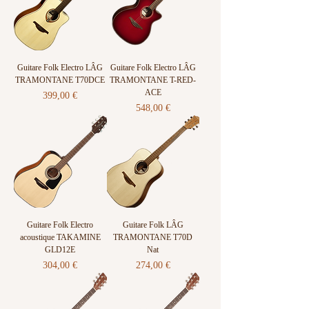
Guitare Folk Electro LÂG
Guitare Folk Electro LÂG
TRAMONTANE T70DCE
TRAMONTANE T-RED-
ACE
Prix
399,00 €
Prix
548,00 €
Guitare Folk Electro
Guitare Folk LÂG
acoustique TAKAMINE
TRAMONTANE T70D
GLD12E
Nat
Prix
Prix
304,00 €
274,00 €