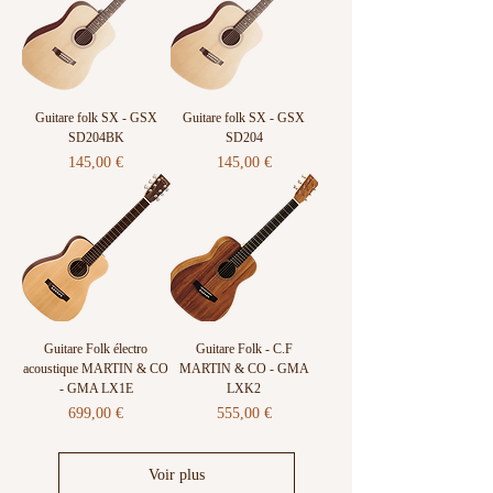
Guitare folk SX - GSX
Guitare folk SX - GSX
SD204BK
SD204
Prix
Prix
145,00 €
145,00 €
Guitare Folk électro
Guitare Folk - C.F
acoustique MARTIN & CO
MARTIN & CO - GMA
- GMA LX1E
LXK2
Prix
Prix
699,00 €
555,00 €
Voir plus