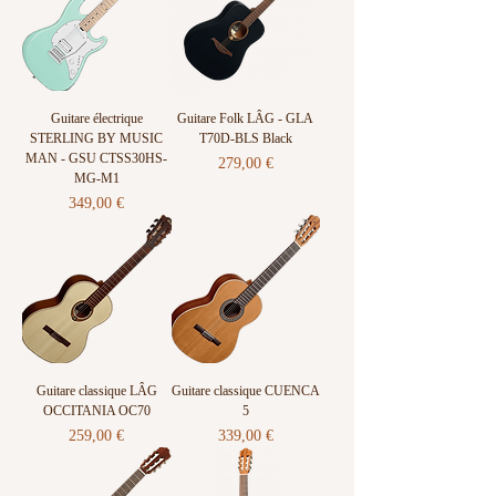
Guitare électrique
Guitare Folk LÂG - GLA
STERLING BY MUSIC
T70D-BLS Black
MAN - GSU CTSS30HS-
Prix
279,00 €
MG-M1
Prix
349,00 €
Guitare classique LÂG
Guitare classique CUENCA
OCCITANIA OC70
5
Prix
Prix
259,00 €
339,00 €