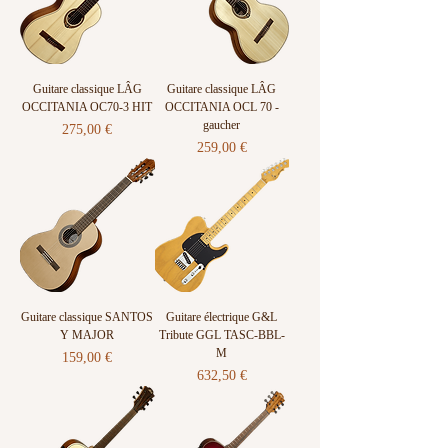
Guitare classique LÂG
Guitare classique LÂG
OCCITANIA OC70-3 HIT
OCCITANIA OCL 70 -
gaucher
Prix
275,00 €
Prix
259,00 €
Guitare classique SANTOS
Guitare électrique G&L
Y MAJOR
Tribute GGL TASC-BBL-
M
Prix
159,00 €
Prix
632,50 €