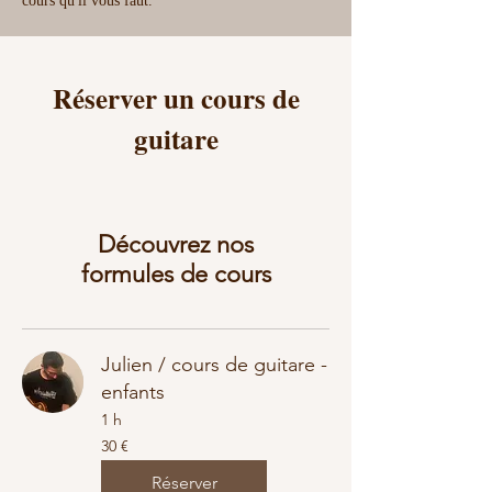
cours qu'il vous faut.
Réserver un cours de
guitare
Découvrez nos
formules de cours
Julien / cours de guitare -
enfants
1 h
30
30 €
euros
Réserver