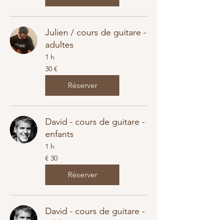
Julien / cours de guitare -
adultes
1 h
30
30 €
euros
Réserver
David - cours de guitare -
enfants
1 h
€
€ 30
30
Réserver
David - cours de guitare -