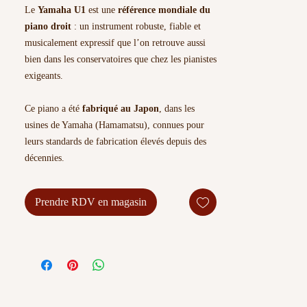
Le
Yamaha U1
est une
référence mondiale du
piano droit
: un instrument robuste, fiable et
musicalement expressif que l’on retrouve aussi
bien dans les conservatoires que chez les pianistes
exigeants.
Ce piano a été
fabriqué au Japon
, dans les
usines de Yamaha (Hamamatsu), connues pour
leurs standards de fabrication élevés depuis des
décennies.
Son & toucher
Prendre RDV en magasin
Le Yamaha U1 se distingue par :
- un
toucher précis et réactif
, apprécié par les
pianistes confirmés,
- une
sonorité claire, équilibrée et riche en
harmoniques
,
- une
grande stabilité d’accord et de
mécanique
, même après des années d’usage