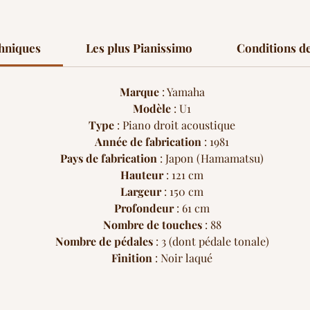
chniques
Les plus Pianissimo
Conditions de
Marque
: Yamaha
Modèle
: U1
Type
: Piano droit acoustique
Année de fabrication
: 1981
Pays de fabrication
: Japon (Hamamatsu)
Hauteur
: 121 cm
Largeur
: 150 cm
Profondeur
: 61 cm
Nombre de touches
: 88
Nombre de pédales
: 3 (dont pédale tonale)
Finition
: Noir laqué