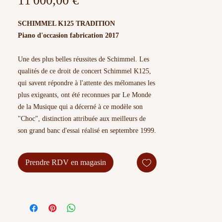
11 000,00 €
SCHIMMEL K125 TRADITION
Piano d'occasion fabrication 2017
Une des plus belles réussites de Schimmel. Les
qualités de ce droit de concert Schimmel K125,
qui savent répondre à l'attente des mélomanes les
plus exigeants, ont été reconnues par Le Monde
de la Musique qui a décerné à ce modèle son
"Choc", distinction attribuée aux meilleurs de
son grand banc d'essai réalisé en septembre 1999.
Le plan de cordes Triplex optimise la restitution
du spectre harmonique, permettant à ce piano
Prendre RDV en magasin
tout comme au grand piano droit de concert
K132 - de développer une dynamique
concertante. Bois précieux - bubinga, ronce
déacajou, loupe de noyer, myrte - font de chacun
des instruments de cette gamme un véritable