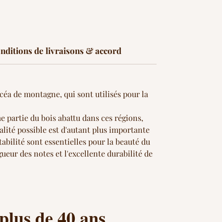
joyau.
Prix d'excellence : Diapason d'Or + Design
International Forum + Choc Monde de la
Musique
nditions de livraisons & accord
icéa de montagne, qui sont utilisés pour la
e partie du bois abattu dans ces régions,
alité possible est d'autant plus importante
abilité sont essentielles pour la beauté du
ueur des notes et l'excellente durabilité de
 plus de 40 ans