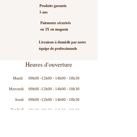
- Manche : Poli à la main,
Produits garantis
Bouleau multiplis
5 ans
- Mécaniques : Fermées, finition
Paiements sécurisés
chrome, petits boutons
en 3X en magasin
- Nombre de cordes : 6
- Nombre de frettes : 20
Livraison à domicile par notre
- Particularité : Voyage
équipe de professionnels
- Repères : Point
- Sillets : Corian blanc 42.9 mm
Heures d'ouverture
(Tête), compensé en Tusq blanc
radius 406 mm (Chevalet)
Mardi
09h00 -12h00 - 14h00 - 18h30
- Table : Épicéa Sitka
Mercredi
09h00 -12h00 - 14h00 - 18h30
- Touche : FSC® Certified
Richlite®
Jeudi
09h00 -12h00 - 14h00 - 18h30
- Tête : Palissandre composite
Vendredi
09h00 -12h00 - 14h00 - 18h30
- Specs complémentaires :
09h00 -12h00 - 14h00 - 18h30
Samedi
- Type de corps : Modified 0,
jonction corps/manche à la 14e
frette